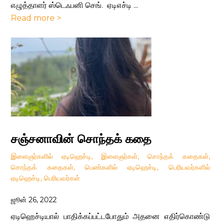
எழுத்தாளர் ஸ்டெஃபனி செங். ஏடிஎச்டி ...
Read more >
சஞ்சனாவின் சொந்தக் கதை
இளைஞர்களில் ஏடிஹெச்டி
,
இளைஞர்கள்
,
சொந்தக் கதைகள்
,
சொந்தக் கதைகள்
,
பெண்களில் ஏடிஹெச்டி
,
பெரியவர்களில்
ஏடிஹெச்டி
,
பெரியவர்கள்
ஜூன் 26, 2022
ஏடிஹெச்டியால் பாதிக்கப்பட்டபோதும் அதனை எதிர்கொண்டு