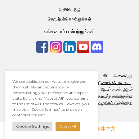
ஆதரவு குழு
தொடர்புக்கொள்ளுங்கள்
எங்களைப் பின்பற்றுங்கள்
பதிப்புரிமை © 2026 · ஆளாக்கிங் ஏடிஹெச்டி லிட். அனைத்து
We use cookies on our website to give you
உரிமைகளும் பாதுகாக்கப்பட்டவை
விதிமுறை
|
தனியுரிமைக் கொள்கை
the most relevant experience by
ஆளாக்கிங் ஏடிஹெச்டி லிட். மருத்துவ ஆலோசனை, நோய் கண்டறிதல்
remembering your preferences and repeat
மற்றும் சிகிச்சை வழங்குவதில்லை. எங்கள் இணையத்தளத்திலுள்ள
visits. By clicking “Accept All”, you consent
தகவல்களெல்லாம் கல்விக்குறிக்கோளுடன் மட்டுமே வழங்கப்பட்டுள்ளன.
to the use of ALL the cookies. However, you
may visit "Cookie Settings" to provide a
controlled consent.
Cookie Settings
Accept All
English
Melayu
简体中文