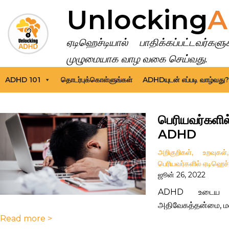
Unlocking
A
ஏடிஹெச்டியால் பாதிக்கப்பட்டவர்க
முழுமையாக வாழ வகை செய்வது.
ADHD 101
தொடர்புக்கொள்ளுங்கள்
ADHDயுடன் எப்படி வாழ்வது?
பெரியவர்களில
ADHD
அறிகுறிகள்
,
உறவுகள்
பெரியவர்களில் ஏடிஹெச்
ஜூன் 26, 2022
ADHD உடைய பெர
அதிவேகத்தன்மை, மனக
Read more >