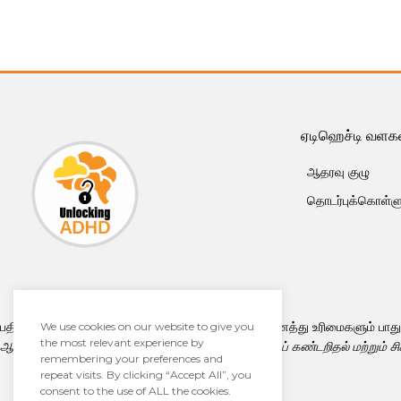
ஏடிஹெச்டி வளக
ஆதரவு குழு
தொடர்புக்கொள்ளு
பதிப்புரிமை © 2026 · ஆளாக்கிங் ஏடிஹெச்டி லிட். அனைத்து உரிமைகளும் பா
We use cookies on our website to give you
the most relevant experience by
ஆளாக்கிங் ஏடிஹெச்டி லிட். மருத்துவ ஆலோசனை, நோய் கண்டறிதல் மற்றும் 
remembering your preferences and
repeat visits. By clicking “Accept All”, you
consent to the use of ALL the cookies.